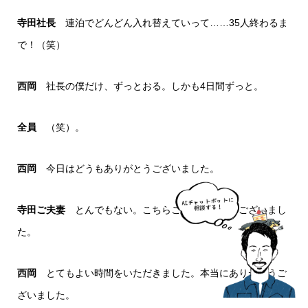
寺田社長
連泊でどんどん入れ替えていって……35人終わるま
で！（笑）
西岡
社長の僕だけ、ずっとおる。しかも4日間ずっと。
全員
（笑）。
西岡
今日はどうもありがとうございました。
寺田ご夫妻
とんでもない。こちらこそありがとうございまし
た。
西岡
とてもよい時間をいただきました。本当にありがとうご
ざいました。
TEL
シェア
お問合せ
MAP