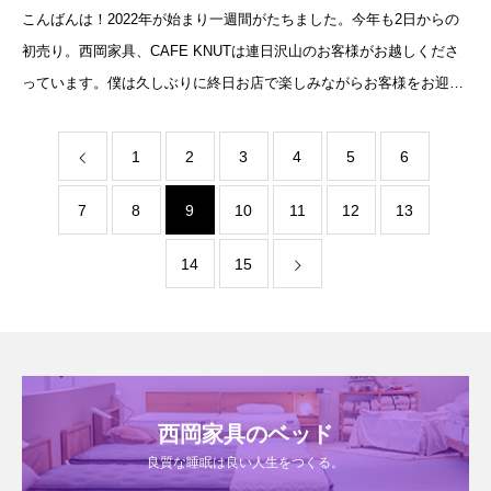
こんばんは！2022年が始まり一週間がたちました。今年も2日からの
初売り。西岡家具、CAFE KNUTは連日沢山のお客様がお越しくださ
っています。僕は久しぶりに終日お店で楽しみながらお客様をお迎え
させて頂いてます。自分はお店で接客するのが
1
2
3
4
5
6
7
8
9
10
11
12
13
14
15
西岡家具のベッド
良質な睡眠は良い人生をつくる。