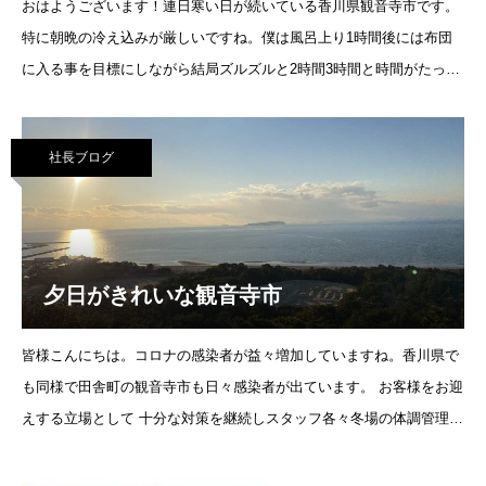
おはようございます！連日寒い日が続いている香川県観音寺市です。
特に朝晩の冷え込みが厳しいですね。僕は風呂上り1時間後には布団
に入る事を目標にしながら結局ズルズルと2時間3時間と時間がたって
しまい気付けば身体が冷えちゃってる今日この頃です。
社長ブログ
夕日がきれいな観音寺市
皆様こんにちは。コロナの感染者が益々増加していますね。香川県で
も同様で田舎町の観音寺市も日々感染者が出ています。 お客様をお迎
えする立場として 十分な対策を継続しスタッフ各々冬場の体調管理に
努めたいと思います。現在CAFE KNUTはテイクアウト