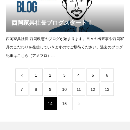
西岡家具社長ブログスタート！
西岡家具社長 西岡政憲のブログが始まります。日々の出来事や西岡家
具のこだわりを発信していきますのでご期待ください。過去のブログ
記事はこちら（アメブロ）
https://ameblo.jp/nishiokakaguten/Facebookはこちらhttps://ww
1
2
3
4
5
6
7
8
9
10
11
12
13
14
15