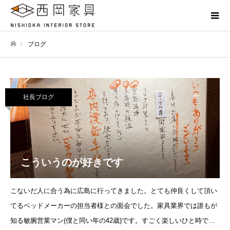
ブログ
ホーム
社長ブログ
こういうのが好きです
こないだ人に合う為に広島に行ってきました。とても仲良くして頂い
てるベッドメーカーの担当者様との面会でした。家具業界では誰もが
知る敏腕営業マン(僕と同い年の42歳)です。すごく楽しいひと時でし