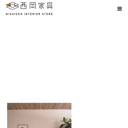
Create a place where smiles converge.
S__25411603_0 寝具売場画
像