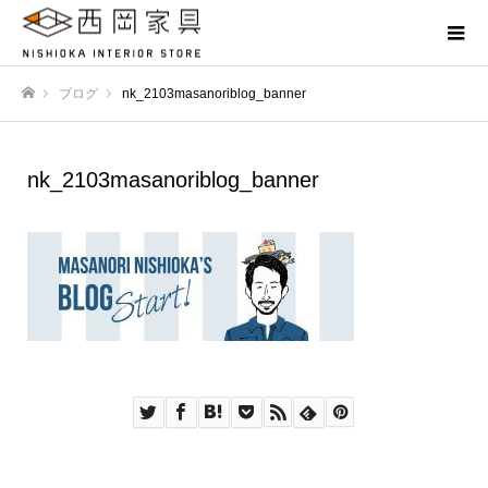
ブログ
nk_2103masanoriblog_banner
ホーム
nk_2103masanoriblog_banner