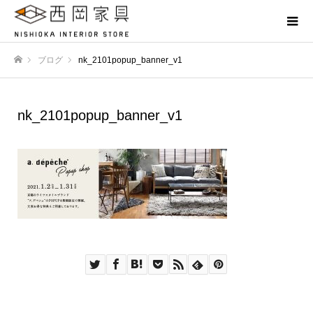
ブログ
nk_2101popup_banner_v1
ホーム
nk_2101popup_banner_v1