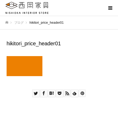
ブログ
hikitori_price_header01
ホーム
hikitori_price_header01