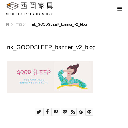
ブログ
nk_GOODSLEEP_banner_v2_blog
ホーム
nk_GOODSLEEP_banner_v2_blog