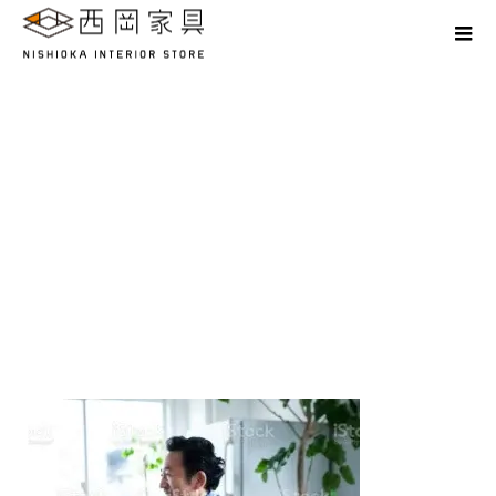
Create a place where smiles converge.
istockphoto-1467755054-
2048×2048