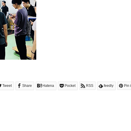
Tweet
Share
Hatena
Pocket
RSS
feedly
Pin i