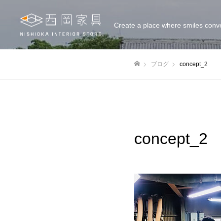
Create a place where smiles conv
ブログ
concept_2
ホーム
concept_2