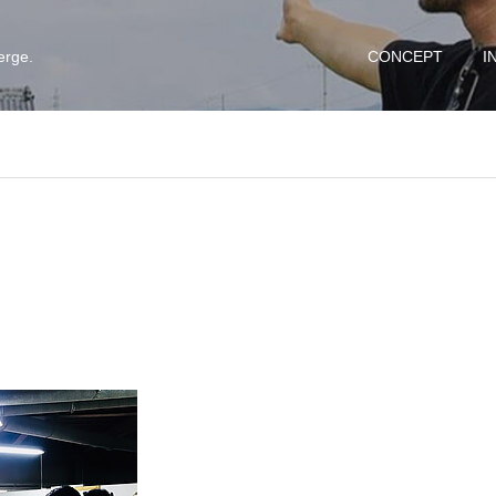
erge.
CONCEPT
I