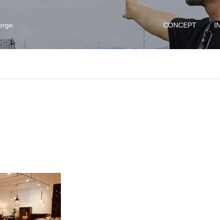
erge.
CONCEPT
I