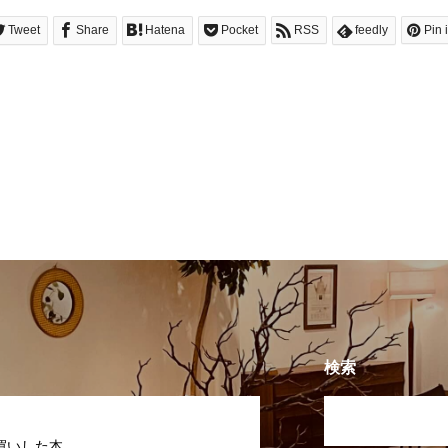
Tweet
Share
Hatena
Pocket
RSS
feedly
Pin i
検索
買いした本