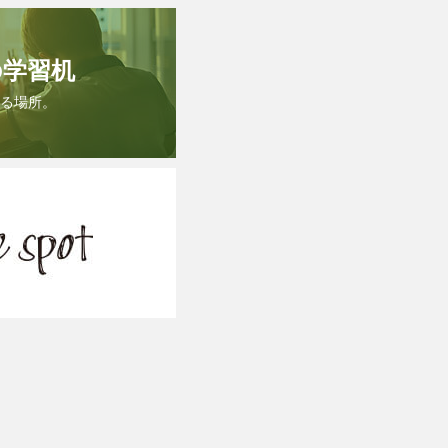
の学習机
る場所。