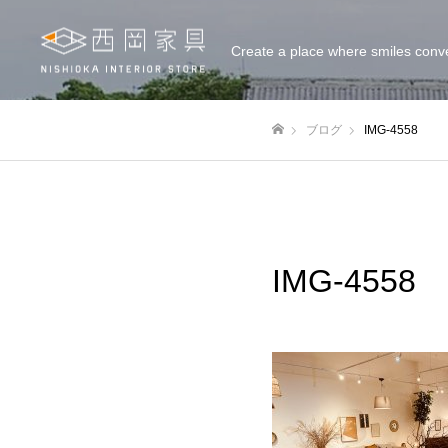
Create a place where smiles conv
ブログ
IMG-4558
ホーム
IMG-4558