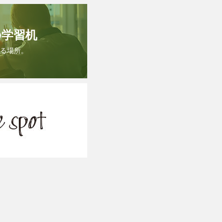
の学習机
る場所。