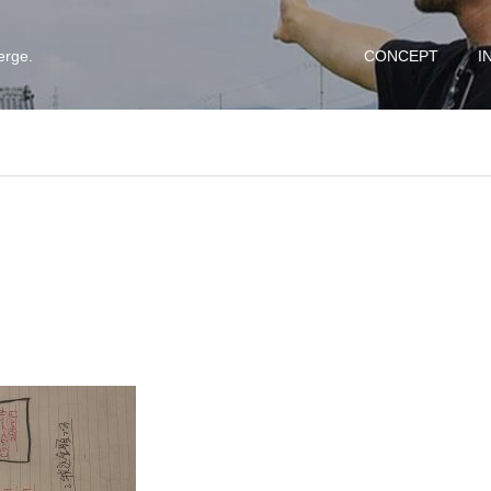
erge.
CONCEPT
I