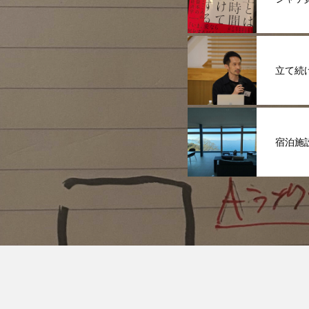
立て続
宿泊施