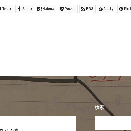
Tweet
Share
Hatena
Pocket
RSS
feedly
Pin i
検索
買いした本