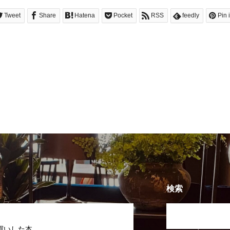
Tweet
Share
Hatena
Pocket
RSS
feedly
Pin i
検索
買いした本