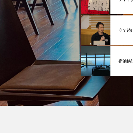
立て続
宿泊施