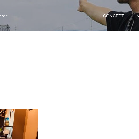
erge.
CONCEPT
I