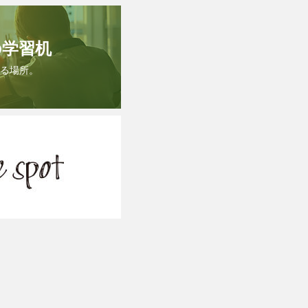
の学習机
る場所。