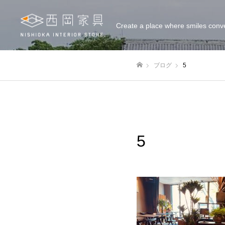
Create a place where smiles conv
ブログ
5
ホーム
5