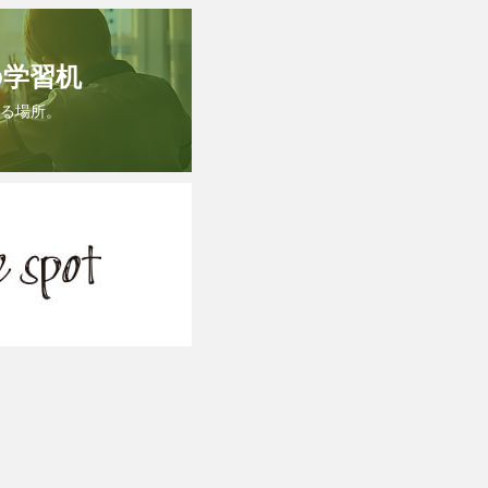
の学習机
る場所。