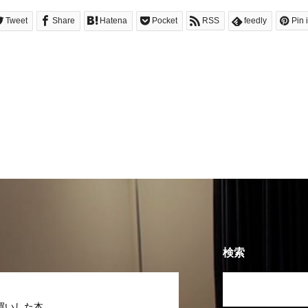
Tweet
Share
Hatena
Pocket
RSS
feedly
Pin i
検索
買いした本