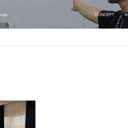
erge.
CONCEPT
I