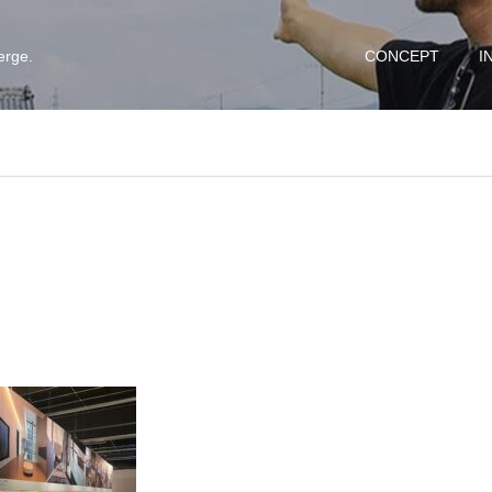
erge.
CONCEPT
I