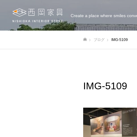
Create a place where smiles conv
ブログ
IMG-5109
ホーム
IMG-5109