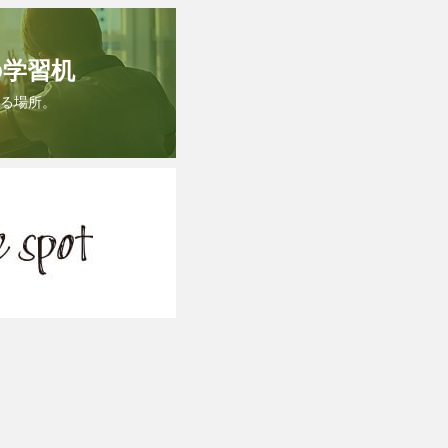
の学習机
る場所。