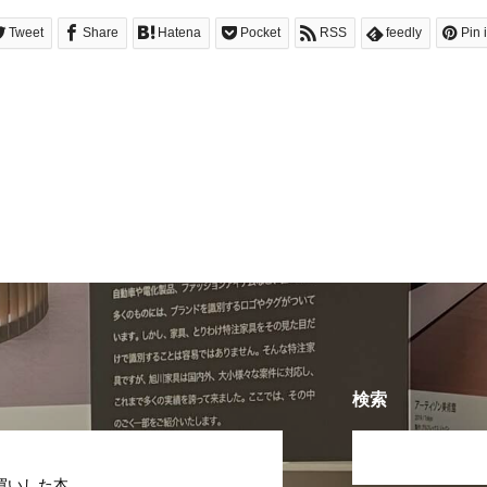
Tweet
Share
Hatena
Pocket
RSS
feedly
Pin i
検索
買いした本