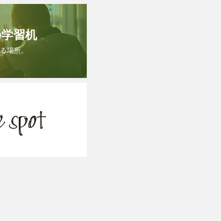
の学習机
る場所。