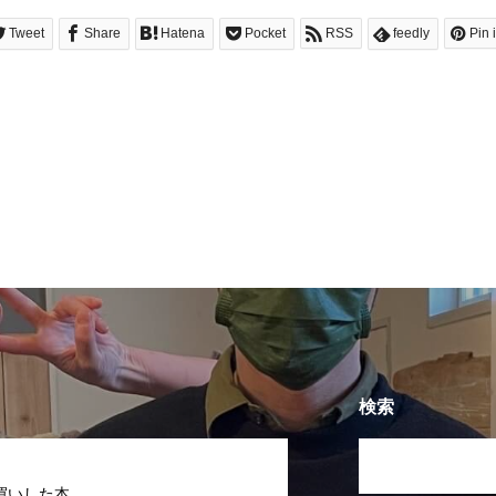
Tweet
Share
Hatena
Pocket
RSS
feedly
Pin i
検索
買いした本