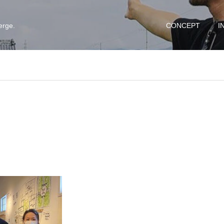
erge.
CONCEPT
I