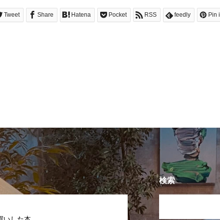
Tweet
Share
Hatena
Pocket
RSS
feedly
Pin i
検索
買いした本