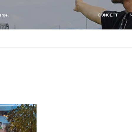
erge.
CONCEPT
I