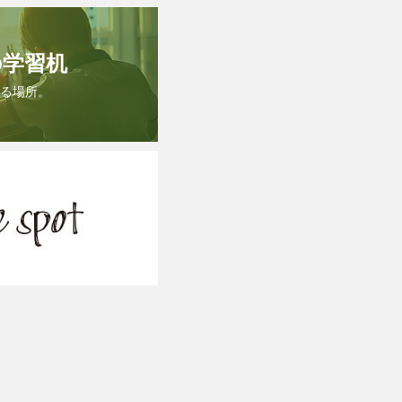
の学習机
る場所。