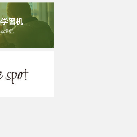
の学習机
る場所。