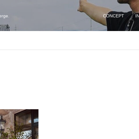
erge.
CONCEPT
I