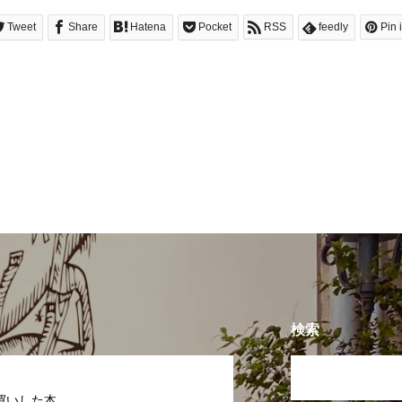
Tweet
Share
Hatena
Pocket
RSS
feedly
Pin i
検索
買いした本