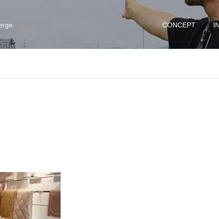
erge.
CONCEPT
I