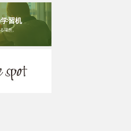
の学習机
る場所。