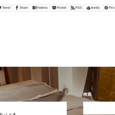
Tweet
Share
Hatena
Pocket
RSS
feedly
Pin i
検索
買いした本