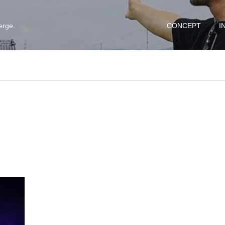
erge.
CONCEPT
I