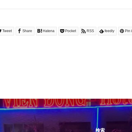
Tweet
Share
Hatena
Pocket
RSS
feedly
Pin i
検索