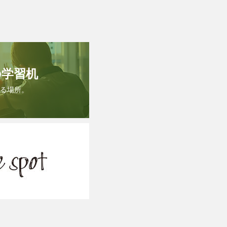
の学習机
る場所。