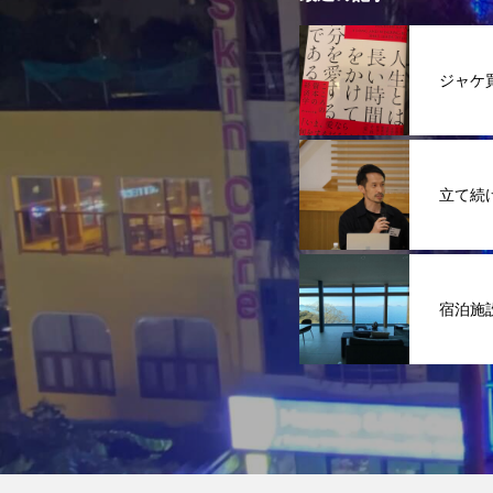
ジャケ
立て続
宿泊施