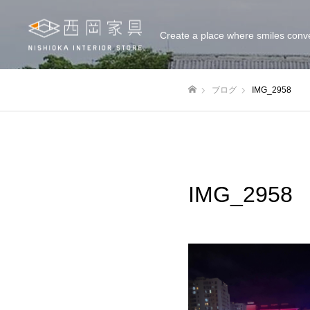
Create a place where smiles conv
ブログ
IMG_2958
ホーム
IMG_2958