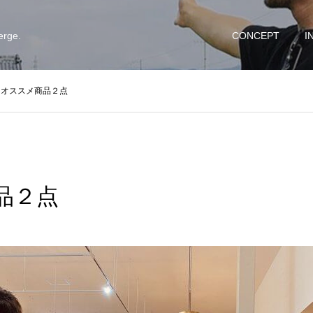
erge.
CONCEPT
I
オススメ商品２点
品２点